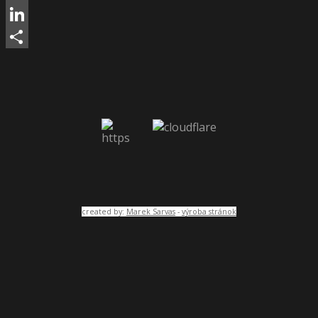
Pinterest
LinkedIn
Share
created by:
Marek Sarvas
-
výroba stránok