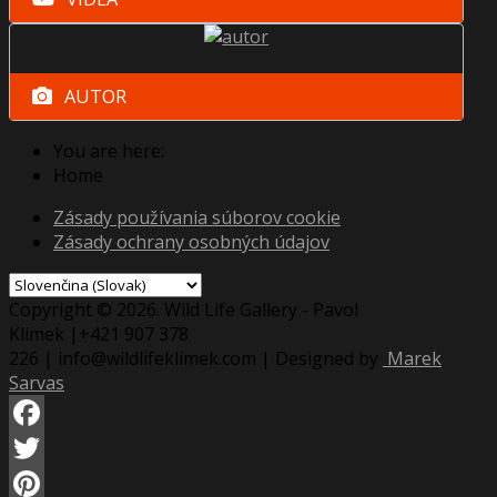
AUTOR
You are here:
Home
Zásady používania súborov cookie
Zásady ochrany osobných údajov
Copyright © 2026. Wild Life Gallery - Pavol
Klimek |+421 907 378
226 | info@wildlifeklimek.com | Designed by
Marek
Sarvas
Facebook
Twitter