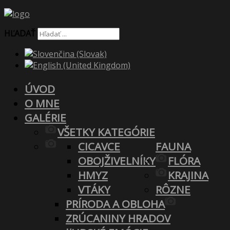
HĽADAŤ
ÚVOD
O MNE
GALÉRIE
VŠETKY KATEGÓRIE
CICAVCE
FAUNA
OBOJŽIVELNÍKY
FLÓRA
HMYZ
KRAJINA
VTÁKY
RÔZNE
PRÍRODA A OBLOHA
ZRÚCANINY HRADOV