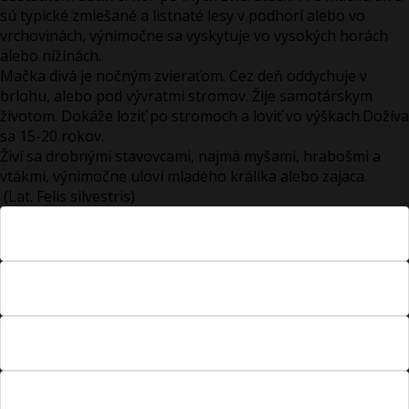
sú typické zmiešané a listnaté lesy v podhorí alebo vo
vrchovinách, výnimočne sa vyskytuje vo vysokých horách
alebo nížinách.
Mačka divá je nočným zvieraťom. Cez deň oddychuje v
brlohu, alebo pod vývratmi stromov. Žije samotárskym
životom. Dokáže loziť po stromoch a loviť vo výškach.Dožíva
sa 15-20 rokov.
Živí sa drobnými stavovcami, najmä myšami, hrabošmi a
vtákmi, výnimočne uloví mladého králika alebo zajaca.
(Lat. Felis silvestris)