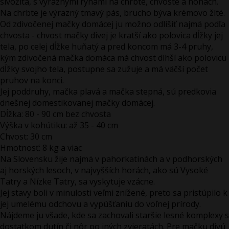
sivožlta, s výraznými ryhami na chrbte, chvoste a nohách.
Na chrbte je výrazný tmavý pás, brucho býva krémovo žlté.
Od zdivočenej mačky domácej ju možno odlíšiť najmä podľa
chvosta - chvost mačky divej je kratší ako polovica dĺžky jej
tela, po celej dĺžke huňatý a pred koncom má 3-4 pruhy,
kým zdivočená mačka domáca má chvost dlhší ako polovicu
dĺžky svojho tela, postupne sa zužuje a má väčší počet
pruhov na konci.
Jej poddruhy, mačka plavá a mačka stepná, sú predkovia
dnešnej domestikovanej mačky domácej.
Dĺžka: 80 - 90 cm bez chvosta
Výška v kohútiku: až 35 - 40 cm
Chvost: 30 cm
Hmotnosť: 8 kg a viac
Na Slovensku žije najmä v pahorkatinách a v podhorských
aj horských lesoch, v najvyšších horách, ako sú Vysoké
Tatry a Nízke Tatry, sa vyskytuje vzácne.
Jej stavy boli v minulosti veľmi znížené, preto sa pristúpilo k
jej umelému odchovu a vypúšťaniu do voľnej prírody.
Nájdeme ju všade, kde sa zachovali staršie lesné komplexy s
dostatkom dutín či nôr po iných zvieratách. Pre mačku divú