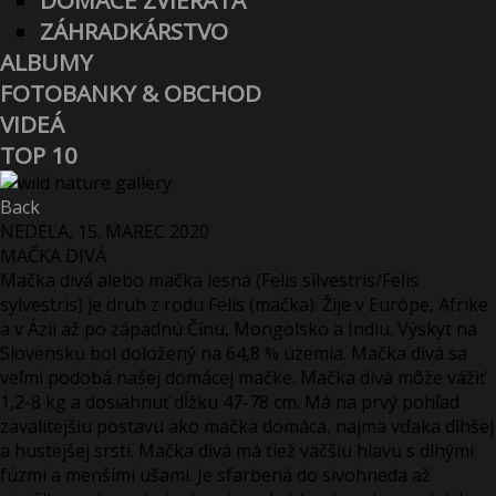
DOMÁCE ZVIERATÁ
ZÁHRADKÁRSTVO
ALBUMY
FOTOBANKY & OBCHOD
VIDEÁ
TOP 10
Back
NEDEĽA, 15. MAREC 2020
MAČKA DIVÁ
Mačka divá alebo mačka lesná (Felis silvestris/Felis
sylvestris) je druh z rodu Felis (mačka). Žije v Európe, Afrike
a v Ázii až po západnú Čínu, Mongolsko a Indiu. Výskyt na
Slovensku bol doložený na 64,8 % územia. Mačka divá sa
veľmi podobá našej domácej mačke. Mačka divá môže vážiť
1,2-8 kg a dosiahnuť dĺžku 47-78 cm. Má na prvý pohľad
zavalitejšiu postavu ako mačka domáca, najmä vďaka dlhšej
a hustejšej srsti. Mačka divá má tiež väčšiu hlavu s dlhými
fúzmi a menšími ušami. Je sfarbená do sivohneda až