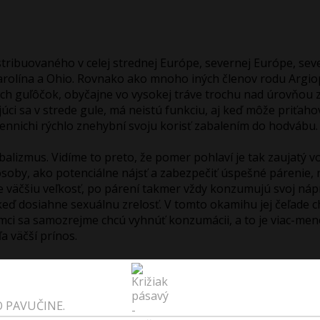
ribuovaného v celej strednej Európe, severnej Európe, sever
rolína a Ohio. Rovnako ako mnoho iných členov rodu Argiop
ch guľôčok, obyčajne vo vysokej tráve trochu nad úrovňou ze
i sa v strede gule, má neistú funkciu, aj keď môže priťaho
ruennichi rýchlo znehybní svoju korisť zabalením do hodvábu.
ibalizmus. Vidíme to preto, že pomer pohlaví je tak zaujatý
pôsoby, ako potenciálne nájsť a zabezpečiť úspešné párenie, 
 väčšiu veľkosť, po párení takmer vždy konzumujú svoj nápro
 keď dosiahne sexuálnu zrelosť. V tomto okamihu jej čeľade 
 sa samozrejme chcú vyhnúť konzumácii, a to je viac-menej j
 väčší prínos.
O PAVUČINE.