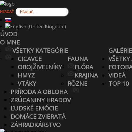
HĽADAŤ
ÚVOD
O MNE
VŠETKY KATEGÓRIE
GALÉRI
CICAVCE
FAUNA
VŠETKY
OBOJŽIVELNÍKY
FLÓRA
FOTOBA
HMYZ
KRAJINA
VIDEÁ
VTÁKY
RÔZNE
TOP 10
PRÍRODA A OBLOHA
ZRÚCANINY HRADOV
ĽUDSKÉ EMÓCIE
DOMÁCE ZVIERATÁ
ZÁHRADKÁRSTVO