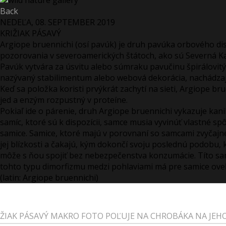
Back
NEDEĽA, 08. SEPTEMBER 2019
KRIŽIAK PÁSAVÝ
Argiope bruennichi (osí pavúk) je druh pavúka orbového dist
pozorovania v severoamerických štátoch, ako sú Severná Ka
Pavúk vytvára za úsvitu alebo súmraku pavučinu špirálovitý
nazývaný stabilimentum alebo webová dekorácia, nachádzajúc
Keď sa položka koristi prvýkrát zachytí na sieti, Argiope b
jed a enzým rozpustný v proteíne.
Pokiaľ ide o párenie, druh Argiope bruennichi vykazuje kan
samíc, ktoré sú k dispozícii, samce musia vyvinúť vlastné s
samice. Samice, ktoré majú v porovnaní so samcami zvyčajne
jej blízkosti a čakajú, kým dokončí svoju poslednú podobu,
môže s ňou spojiť bez nebezpečenstva konzumácie. Títo samci
tohto typu dimorfizmu medzi pohlaviami má pre samice oveľa
(latin: Argiope bruennichi)
IŽIAK PÁSAVÝ MAKRO FOTO POĽUJE NA CHROBÁKA NA JEH