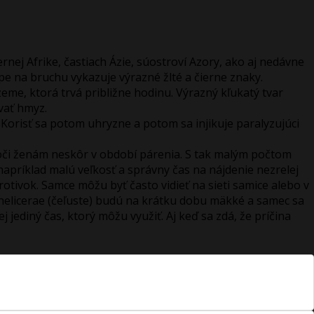
nej Afrike, častiach Ázie, súostroví Azory, ako aj nedávne
e na bruchu vykazuje výrazné žlté a čierne znaky.
me, ktorá trvá približne hodinu. Výrazný kľukatý tvar
vať hmyz.
 Korisť sa potom uhryzne a potom sa injikuje paralyzujúci
 voči ženám neskôr v období párenia. S tak malým počtom
napríklad malú veľkosť a správny čas na nájdenie nezrelej
tivok. Samce môžu byť často vidieť na sieti samice alebo v
chelicerae (čeľuste) budú na krátku dobu mäkké a samec sa
ediný čas, ktorý môžu využiť. Aj keď sa zdá, že príčina