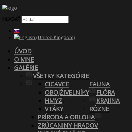
HĽADAŤ
ÚVOD
O MNE
GALÉRIE
VŠETKY KATEGÓRIE
CICAVCE
FAUNA
OBOJŽIVELNÍKY
FLÓRA
HMYZ
KRAJINA
VTÁKY
RÔZNE
PRÍRODA A OBLOHA
ZRÚCANINY HRADOV