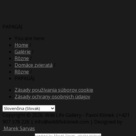
PAPAGÁJ
You are here:
Home
/
Galérie
/
Rôzne
/
Domáce zvieratá
/
Rôzne
/
PAPAGÁJ
Zásady používania súborov cookie
Zásady ochrany osobných údajov
Copyright © 2026. Wild Life Gallery - Pavol Klimek |+421
907 378 226 | info@wildlifeklimek.com | Designed by
Marek Sarvas
created by:
Marek Sarvas
-
výroba stránok